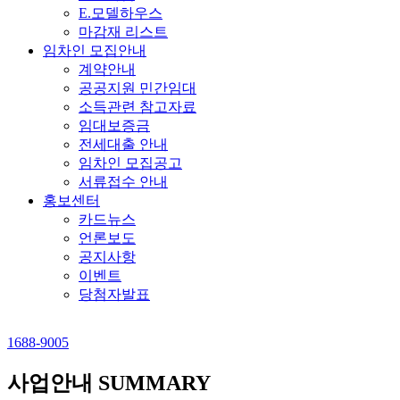
E.모델하우스
마감재 리스트
임차인 모집안내
계약안내
공공지원 민간임대
소득관련 참고자료
임대보증금
전세대출 안내
임차인 모집공고
서류접수 안내
홍보센터
카드뉴스
언론보도
공지사항
이벤트
당첨자발표
1688-9005
사업안내
SUMMARY