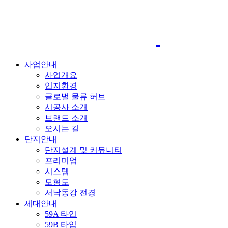
사업안내
사업개요
입지환경
글로벌 물류 허브
시공사 소개
브랜드 소개
오시는 길
단지안내
단지설계 및 커뮤니티
프리미엄
시스템
모형도
서낙동강 전경
세대안내
59A 타입
59B 타입